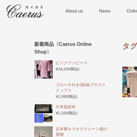
About us
News
Onli
新着商品〈Caerus Online
タグ
Shop〉
ピンクワンピース
¥34,100
(税込)
ブローチ付き5部袖ブラウス
トップス
¥3,980
(税込)
️牛革長財布
¥5,500
(税込)
日本製キラキラストーン猫の
置物