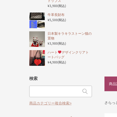
トップス
¥3,980
(税込)
️牛革長財布
¥5,500
(税込)
日本製キラキラストーン猫の
置物
¥3,980
(税込)
ハート
デザインクリアト
ートバッグ
¥4,980
(税込)
検索
商品
さらっ
商品カテゴリー複合検索>