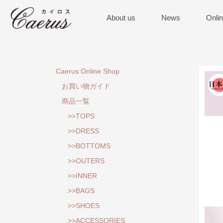
About us
News
Onli
Caerus Online Shop
お買い物ガイド
商品一覧
>>TOPS
>>DRESS
>>BOTTOMS
>>OUTERS
>>INNER
>>BAGS
>>SHOES
>>ACCESSORIES