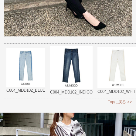
C004_MDD102_BLUE
C004_MDD102_WHI
C004_MDD102_INDIGO
Topに戻る >>