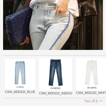
C004_MDD102_BLUE
C004_MDD102_WHI
C004_MDD102_INDIGO
Topに戻る >>