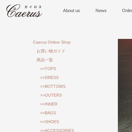
About us
News
Onli
Caerus Online Shop
お買い物ガイド
商品一覧
>>TOPS
>>DRESS
>>BOTTOMS
>>OUTERS
>>INNER
>>BAGS
>>SHOES
>>ACCESSORIES