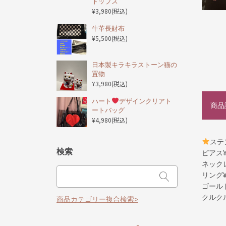
トップス
¥3,980
(税込)
️牛革長財布
¥5,500
(税込)
日本製キラキラストーン猫の
置物
¥3,980
(税込)
ハート
デザインクリアト
商品
ートバッグ
¥4,980
(税込)
ステ
検索
ピアス¥
ネックレ
リング¥
ゴール
クルク
商品カテゴリー複合検索>