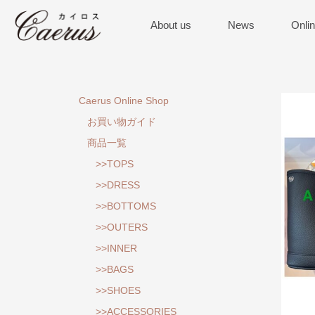
About us
News
Onli
Caerus Online Shop
お買い物ガイド
商品一覧
>>TOPS
>>DRESS
>>BOTTOMS
>>OUTERS
>>INNER
>>BAGS
>>SHOES
>>ACCESSORIES