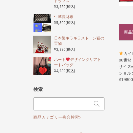
トップス
¥3,980
(税込)
️牛革長財布
¥5,500
(税込)
商品
日本製キラキラストーン猫の
置物
¥3,980
(税込)
カイ
ハート
デザインクリアト
pu素材
ートバッグ
サイズw3
¥4,980
(税込)
ショル
¥1980
検索
商品カテゴリー複合検索>