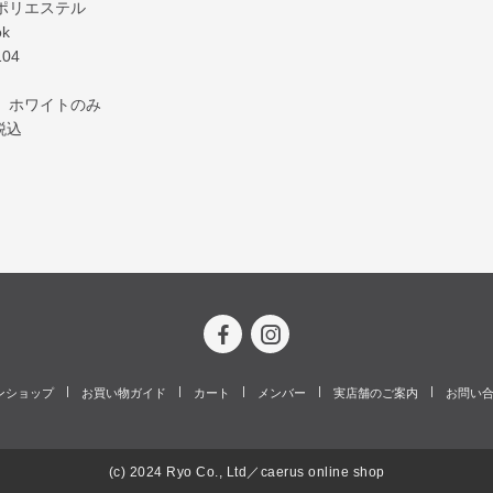
ポリエステル
k
04
 ホワイトのみ
0税込
ンショップ
お買い物ガイド
カート
メンバー
実店舗のご案内
お問い
(c) 2024 Ryo Co., Ltd／caerus online shop