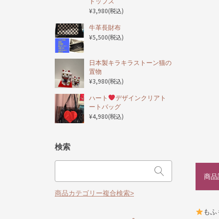
トップス
¥3,980
(税込)
️牛革長財布
¥5,500
(税込)
日本製キラキラストーン猫の
置物
¥3,980
(税込)
ハート
デザインクリアト
ートバッグ
¥4,980
(税込)
検索
商品
商品カテゴリー複合検索>
もふ