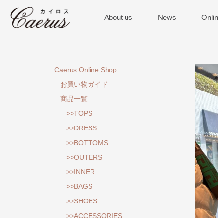
About us
News
Onli
Caerus Online Shop
お買い物ガイド
商品一覧
>>TOPS
>>DRESS
>>BOTTOMS
>>OUTERS
>>INNER
>>BAGS
>>SHOES
>>ACCESSORIES