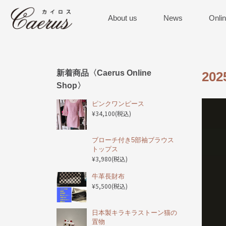
About us
News
Onli
新着商品〈Caerus Online
20
Shop〉
ピンクワンピース
¥34,100
(税込)
ブローチ付き5部袖ブラウス
トップス
¥3,980
(税込)
️牛革長財布
¥5,500
(税込)
日本製キラキラストーン猫の
置物