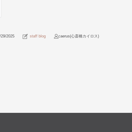
/29/2025
staff blog
caerus(心斎橋カイロス)