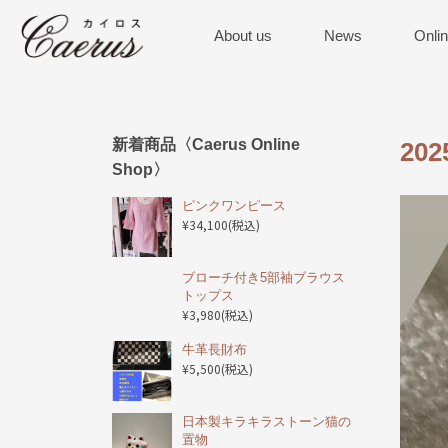
About us
News
Onli
新着商品〈Caerus Online
20
Shop〉
ピンクワンピース
¥34,100
(税込)
ブローチ付き5部袖ブラウス
トップス
¥3,980
(税込)
️牛革長財布
¥5,500
(税込)
日本製キラキラストーン猫の
置物