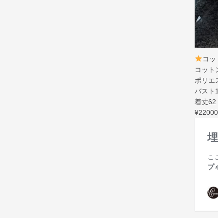
コッ
コットン
ポリエ
バスト1
着丈62
¥220