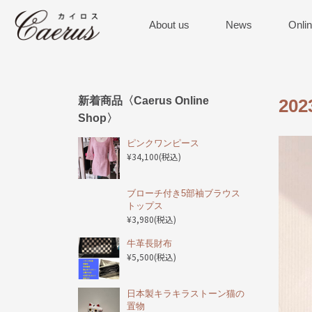
About us
News
Onli
新着商品〈Caerus Online
20
Shop〉
ピンクワンピース
¥34,100
(税込)
ブローチ付き5部袖ブラウス
トップス
¥3,980
(税込)
️牛革長財布
¥5,500
(税込)
日本製キラキラストーン猫の
置物