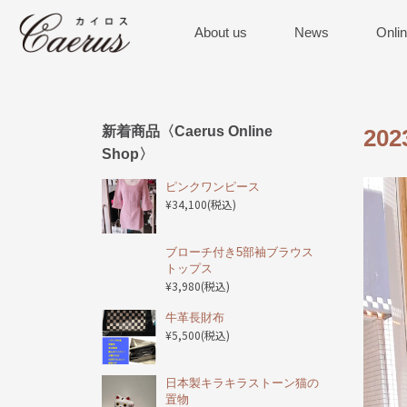
About us
News
Onli
新着商品〈Caerus Online
20
Shop〉
ピンクワンピース
¥34,100
(税込)
ブローチ付き5部袖ブラウス
トップス
¥3,980
(税込)
️牛革長財布
¥5,500
(税込)
日本製キラキラストーン猫の
置物