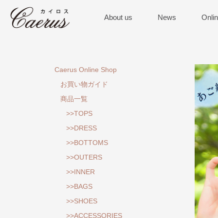
About us
News
Onli
Caerus Online Shop
お買い物ガイド
商品一覧
>>TOPS
>>DRESS
>>BOTTOMS
>>OUTERS
>>INNER
>>BAGS
>>SHOES
>>ACCESSORIES