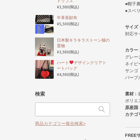
トップス
●帽子
¥3,980
(税込)
●スベ
️牛革長財布
¥5,500
(税込)
サイズ 
対応サ
日本製キラキラストーン猫の
置物
カラー 
¥3,980
(税込)
グレー
ハート
デザインクリアト
ネイビ
ートバッグ
サンゴ
¥4,980
(税込)
パープ
検索
素材 :
ポリエ
原産国 
カテゴリ
商品カテゴリー複合検索>
FREE