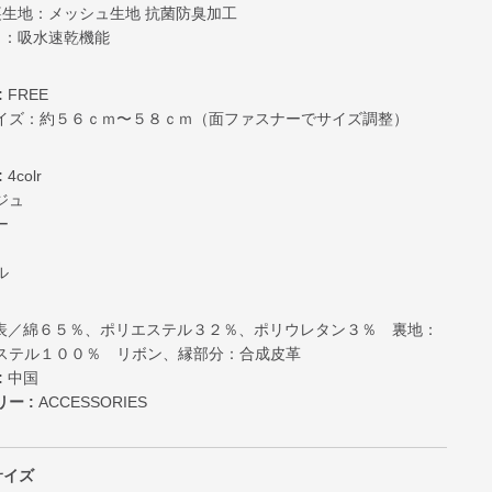
裏生地：メッシュ生地 抗菌防臭加工
リ：吸水速乾機能
:
FREE
イズ：約５６ｃｍ〜５８ｃｍ（面ファスナーでサイズ調整）
:
4colr
ジュ
ー
ル
表／綿６５％、ポリエステル３２％、ポリウレタン３％ 裏地：
ステル１００％ リボン、縁部分：合成皮革
:
中国
ー :
ACCESSORIES
サイズ