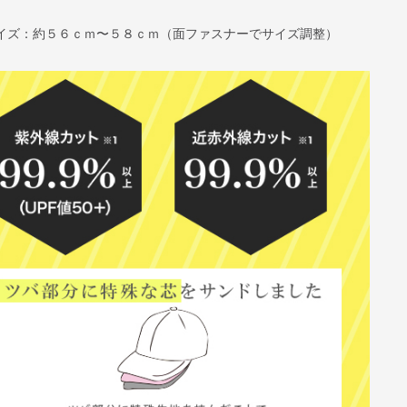
イズ：約５６ｃｍ〜５８ｃｍ（面ファスナーでサイズ調整）