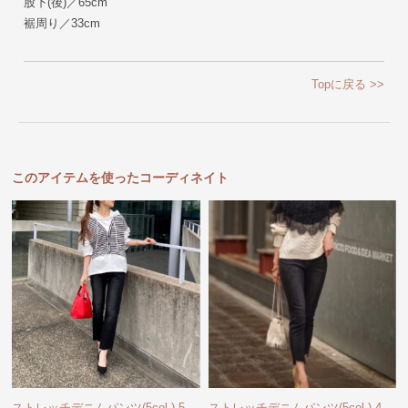
股下(後)／65cm
裾周り／33cm
Topに戻る >>
このアイテムを使ったコーディネイト
ストレッチデニムパンツ(5col.)-5
ストレッチデニムパンツ(5col.)-4