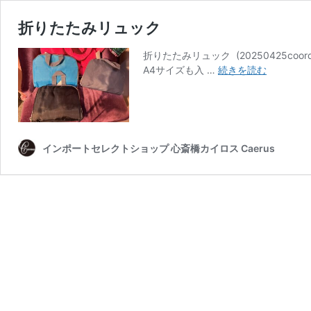
折りたたみリュック
折りたたみリュック (20250425coor
折
A4サイズも入 …
続きを読む
り
た
た
み
リ
インポートセレクトショップ 心斎橋カイロス Caerus
ュ
ッ
ク